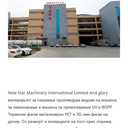
New Star Machinery international Limited And glory
материјалот за пакување произведува видови на машина
за ламинирање и машина за премачкување UV и BOPP
Термички филм метализиран PET и 3D, мек филм на
допир. Со развојот и иновациите на пост-прес опрема,