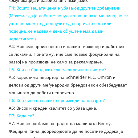
комуникација и разбира англиски јазик.
П4: Зошто вашата цена е убава од другите добавувачи.
(Можеме да ја добивте понудата на нашата машина, но сè
уште не можете да одлучите да нарачате сега или
подоцна, се надевам дека сè уште нема да ми
недостигате.)
А4: Ние сме производство и нашиот инженер и работник
се локални. Понатаму. ние сме повеќе фокусирани на
развој на производи не само за рекламирање.
П5: Кои се брендовите за електричниот систем?
А5: Користиме инвертер на Schneider PLC, Omron и
делови од други меѓународни брендови кои обезбедуваат
машината да работи непречено.
П6: Кое ниво на вашите производи на пазарот?
А6: Висок и среден квалитет со убава цена.
П7: Каде си?
A7: Ние се наоѓаме во градот на машината Венжу,
Жеџијанг, Кина, добредојдовте да не посетите додека ја