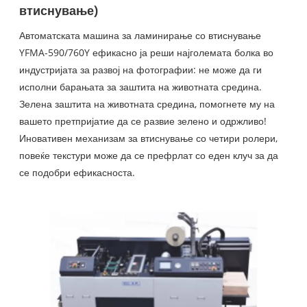
втиснување)
Автоматската машина за ламинирање со втиснување
YFMA-590/760Y ефикасно ја реши најголемата болка во
индустријата за развој на фотографии: не може да ги
исполни барањата за заштита на животната средина.
Зелена заштита на животната средина, помогнете му на
вашето претпријатие да се развие зелено и одржливо!
Иновативен механизам за втиснување со четири ролери,
повеќе текстури може да се префрлат со еден клуч за да
се подобри ефикасноста.