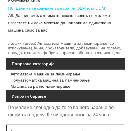
посетувате Кина.
П8: Дали ќе снабдувате за нарачки OEM или ODM?
А8: Да, ние сме, ако имате некаков совет, ве молиме
известете ни дека можеме да направиме единствена
машина само за вас.
Жешки тагови: Автоматска машина за ламинирање (со
втиснување), Кина, производители, добавувачи, на големо,
понуда, квалитет, фабрика, приспособена, на залиха, цена
Поврзана категорија
Автоматска машина за ламинирање
Полуавтоматска машина за ламинирање
Машина за рачно ламинирање
Испрати барање
Ве молиме слободно дајте го вашето барање во
формата подолу. Ќе ви одговориме за 24 часа.