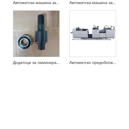
Автоматска машина за ламинирање со втиснување
Автоматска машина за ламинирање на едно лице
Додатоци за ламинирање на машината со 6004 за YFMD-850
Автоматско предобложување Машина за ламинирање филм за едно лице