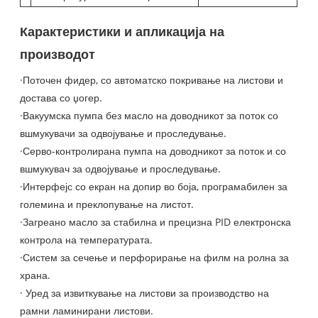
Карактеристики и апликација на
производот
·Поточен фидер, со автоматско покривање на листови и
достава со џогер.
·Вакуумска пумпа без масло на доводникот за поток со
вшмукувачи за одвојување и проследување.
·Серво-контролирана пумпа на доводникот за поток и со
вшмукувач за одвојување и проследување.
·Интерфејс со екран на допир во боја, програмабилен за
големина и преклопување на листот.
·Загреано масло за стабилна и прецизна PID електронска
контрола на температурата.
·Систем за сечење и перфорирање на филм на ролна за
храна.
· Уред за извиткување на листови за производство на
рамни ламинирани листови.