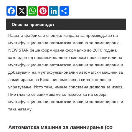
Facebook
X
WhatsApp
Pinterest
LinkedIn
Share
Опис на производот
Нашата фабрика е специјализирана за производство на
мултифункционална автоматска машина за ламинирање,
NEW STAR беше формирана формално во 2010 година,
како еден од професионалните кинески производители на
мултифункционални автоматски машини за ламинирање и
добавувачи на мултифункционални автоматски машини за
ламинирање во Кина, ние сме силна сила и целосно
управување. Исто така, имаме сопствена дозвола за извоз.
Ние главно се занимаваме со изработка на серија
мултифункционални автоматски машини за ламинирање и
така натаму.
Автоматска машина за ламинирање (со