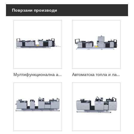
Поврзани производи
Мултифункционална автоматска машина за ламинирање
Автоматска топла и ладна машина за ламинирање