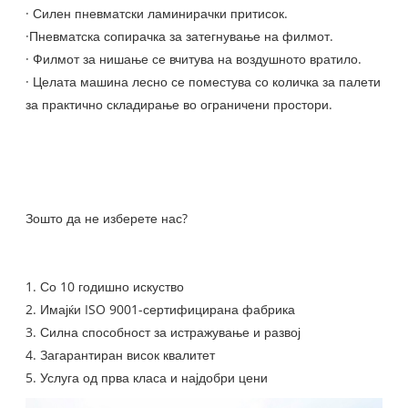
· Силен пневматски ламинирачки притисок.
·Пневматска сопирачка за затегнување на филмот.
· Филмот за нишање се вчитува на воздушното вратило.
· Целата машина лесно се поместува со количка за палети
за практично складирање во ограничени простори.
Зошто да не изберете нас?
1. Со 10 годишно искуство
2. Имајќи ISO 9001-сертифицирана фабрика
3. Силна способност за истражување и развој
4. Загарантиран висок квалитет
5. Услуга од прва класа и најдобри цени