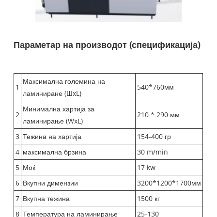
Параметар на производот (спецификација)
Максимална големина на
1
540*760мм
ламиниране (ШxL)
Минимална хартија за
2
210 * 290 мм
ламинирање (WxL)
3
Тежина на хартија
154-400 гр
4
максимална брзина
30 m/min
5
Моќ
17 kw
6
Вкупни димензии
3200*1200*1700мм
7
Вкупна тежина
1500 кг
8
Температура на ламинирање
25-130