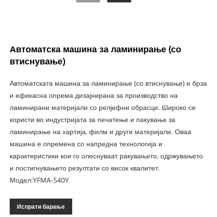
Автоматска машина за ламинирање (со
втиснување)
Автоматската машина за ламинирање (со втиснување) е брза
и ефикасна опрема дизајнирана за производство на
ламинирани материјали со релјефни обрасци. Широко се
користи во индустријата за печатење и пакување за
ламинирање на хартија, филм и други материјали. Оваа
машина е опремена со напредна технологија и
карактеристики кои го олеснуваат ракувањето, одржувањето
и постигнувањето резултати со висок квалитет.
Модел:YFMA-540Y
Испрати барање