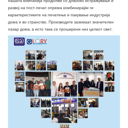
нашата компанија продолжи со длабоко истражување и
развој на пост-печат опрема комбинирајќи ги
карактеристиките на печатење и пакување индустрија
дома и во странство. Производите заземаат значителен
пазар дома, а исто така се проширени низ целиот свет.