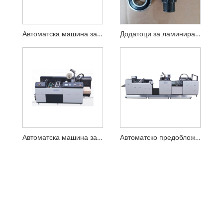
Автоматска машина за ламинирање на едно лице
Додатоци за ламинирање на машината со 6004 за YFMD-850
Автоматска машина за ламинирање (со втиснување)
Автоматско предобложување Машина за ламинирање филм за едно лице