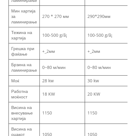
ламинирање
Мин хартија
за
270 * 270 мм
290*290мм
ламинирање
Тежина на
100-500 g/ã¡
100-500 g/ã¡
хартија
Грешка при
+_2мм
+_2мм
фаќање
Брзина на
0~80 м/мин
0~80 м/мин
ламинирање
Моќ
28 kw
30 kw
Работна
18 KW
20 KW
моќност
Висина на
внесување
1150
1150
хартија
Висина на
оџакот
1050
1050