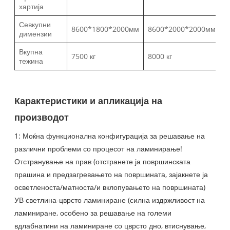
хартија
Севкупни
8600*1800*2000мм
8600*2000*2000мм
димензии
Вкупна
7500 кг
8000 кг
тежина
Карактеристики и апликација на
производот
1: Моќна функционална конфигурација за решавање на
различни проблеми со процесот на ламинирање!
Отстранување на прав (отстранете ја површинската
прашина и предзагревањето на површината, зајакнете ја
осветленоста/матноста/и вклопувањето на површината)
УВ светлина-цврсто ламиниране (силна издржливост на
ламиниране, особено за решавање на големи
вдлабнатини на ламиниране со цврсто дно, втиснување,