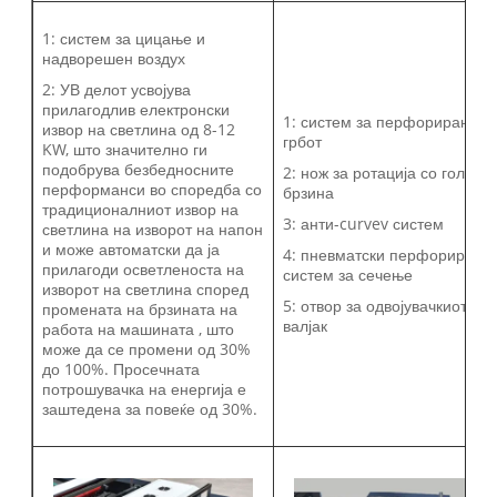
1: систем за цицање и
надворешен воздух
2: УВ делот усвојува
прилагодлив електронски
1: систем за перфорирање н
извор на светлина од 8-12
грбот
KW, што значително ги
подобрува безбедносните
2: нож за ротација со голема
перформанси во споредба со
брзина
традиционалниот извор на
3: анти-curvev систем
светлина на изворот на напон
и може автоматски да ја
4: пневматски перфориран
прилагоди осветленоста на
систем за сечење
изворот на светлина според
5: отвор за одвојувачкиот
промената на брзината на
валјак
работа на машината , што
може да се промени од 30%
до 100%. Просечната
потрошувачка на енергија е
заштедена за повеќе од 30%.