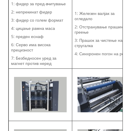
1: фидер за пред-вчитување
2: непрекинат фидер
1: Железен валјак за
огледало
3: фидер со голем формат
2: Отстранување прашина о
4: цицање рамна маса
греење
5: преден еснаф
3: Прашок за чистење на
6: Серво има висока
стругалка
прецизност
4: Синхронен погон на реме
7: Безбедносен уред за
магнет против неред