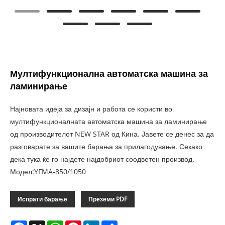
Мултифункционална автоматска машина за
ламинирање
Најновата идеја за дизајн и работа се користи во
мултифункционалната автоматска машина за ламинирање
од производителот NEW STAR од Кина. Јавете се денес за да
разговарате за вашите барања за прилагодување. Секако
дека тука ќе го најдете најдобриот соодветен производ.
Модел:YFMA-850/1050
Испрати барање
Преземи PDF
Facebook
X
WhatsApp
Pinterest
LinkedIn
Share