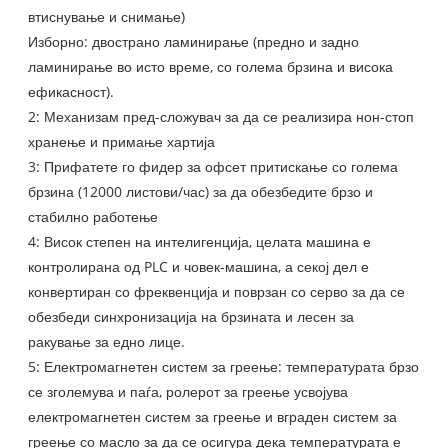
втиснување и снимање)
Изборно: двострано ламинирање (предно и задно
ламинирање во исто време, со голема брзина и висока
ефикасност).
2: Механизам пред-сложувач за да се реализира нон-стоп
хранење и примање хартија
3: Прифатете го фидер за офсет притискање со голема
брзина (12000 листови/час) за да обезбедите брзо и
стабилно работење
4: Висок степен на интелигенција, целата машина е
контролирана од PLC и човек-машина, а секој дел е
конвертиран со фреквенција и поврзан со серво за да се
обезбеди синхронизација на брзината и лесен за
ракување за едно лице.
5: Електромагнетен систем за греење: температурата брзо
се зголемува и паѓа, ролерот за греење усвојува
електромагнетен систем за греење и вграден систем за
греење со масло за да се осигура дека температурата е