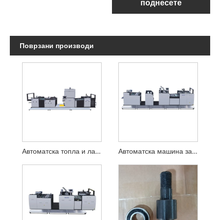
поднесете
Поврзани производи
Автоматска топла и ладна машина за ламинирање
Автоматска машина за ламинирање со втиснување