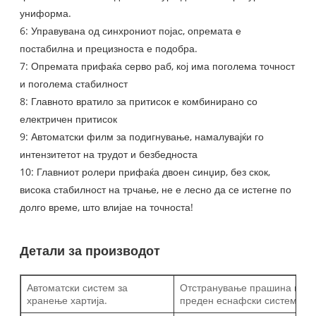
униформа.
6: Управувана од синхрониот појас, опремата е
постабилна и прецизноста е подобра.
7: Опремата прифаќа серво раб, кој има поголема точност
и поголема стабилност
8: Главното вратило за притисок е комбинирано со
електричен притисок
9: Автоматски филм за подигнување, намалувајќи го
интензитетот на трудот и безбедноста
10: Главниот ролери прифаќа двоен синџир, без скок,
висока стабилност на трчање, не е лесно да се истегне по
долго време, што влијае на точноста!
Детали за производот
Автоматски систем за
Отстранување прашина и
хранење хартија.
преден еснафски систем