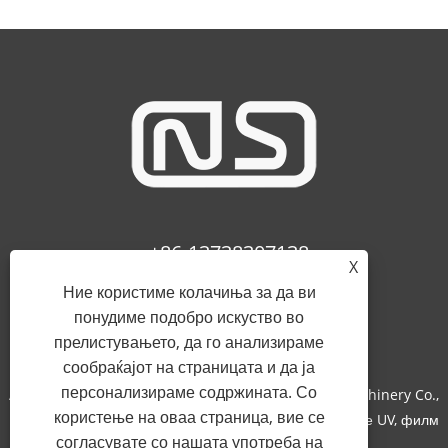
+86-13738307138
X
Ние користиме колачиња за да ви
info@newstar-machine.com
понудиме подобро искуство во
прелистувањето, да го анализираме
сообраќајот на страницата и да ја
персонализираме содржината. Со
Авторски права © 2022 Wenzhou Feihua Printing Machinery Co.,
користење на оваа страница, вие се
Ltd. - Машина за ламинирање, машина за обложување UV, филм
согласувате со нашата употреба на
Bopp - Сите права се задржани.