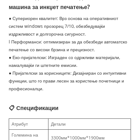
машина за инкџет печатење?
● Супериорен квалитет: Врз основа на оперативниот
систем windows прозорец 7/10, обезбедувајќи
издржливост и долгорочна сигурност.
l Перформанси: оптимизиран за да обезбеди автоматско
печатење со високи брзина и прецизност.
● Еко-пријателски: Изграден со одржливи материјали,
намалувајќи ги штетните емисии.
● Пријателски за корисниците: Дизајниран со интуитивни
функции, што го прави лесен за користење почетници и
професионалци.
📋 Спецификации
Атрибут
Детали
Големина на
3300мм*1000мм*1900мм