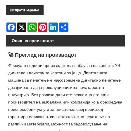
Испрати барање
Facebook
X
WhatsApp
Pinterest
LinkedIn
Share
Опис на производот
🚀 Преглед на производот
Феихуа е водечки производител, снабдувач на кинески УВ
дигитален печатач за картони за јајца. Дигиталната
машина за печатење е најсовремена дигитално печатење
дизајнирана да ја револуционизира печатарската
индустрија. Без разлика дали сте рекламна агенција,
производител на амбалажа или компанија која обезбедува
приспособени услуги за печатење, овој производ
гарантира ефикасно, висококвалитетно печатење на
различни материјали, можност за задоволување на