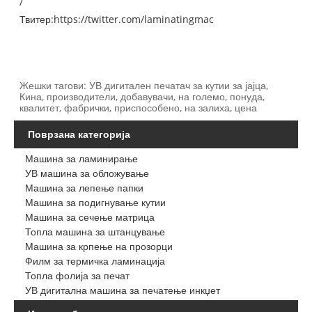
/
Твитер:
https://twitter.com/laminatingmac
Жешки тагови: УВ дигитален печатач за кутии за јајца,
Кина, производители, добавувачи, на големо, понуда,
квалитет, фабрички, приспособено, на залиха, цена
Поврзана категорија
Машина за ламинирање
УВ машина за обложување
Машина за лепење папки
Машина за подигнување кутии
Машина за сечење матрица
Топла машина за штанцување
Машина за крпење на прозорци
Филм за термичка ламинација
Топла фолија за печат
УВ дигитална машина за печатење инкџет