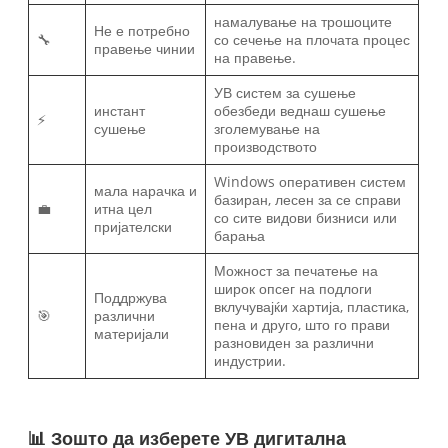
намалување на трошоците
Не е потребно
🔧
со сечење на плочата процес
правење чинии
на правење.
УВ систем за сушење
инстант
обезбеди веднаш сушење
⚡
сушење
зголемување на
производството
Windows оперативен систем
мала нарачка и
базиран, лесен за се справи
💼
итна цел
со сите видови бизниси или
пријателски
барања
Можност за печатење на
широк опсег на подлоги
Поддржува
вклучувајќи хартија, пластика,
🎯
различни
пена и друго, што го прави
материјали
разновиден за различни
индустрии.
📊 Зошто да изберете УВ дигитална