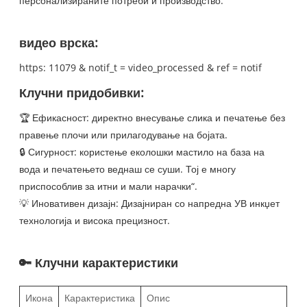
персонализираните потреби и производство.
видео врска:
https: 11079 & notif_t = video_processed & ref = notif
Клучни придобивки:
🏆 Ефикасност: директно внесување слика и печатење без
правење плочи или прилагодување на бојата.
🔒 Сигурност: користење еколошки мастило на база на
вода и печатењето веднаш се суши. Тој е многу
приспособлив за итни и мали нарачки“.
💡 Иновативен дизајн: Дизајниран со напредна УВ инкџет
технологија и висока прецизност.
🔑 Клучни карактеристики
Икона
Карактеристика
Опис