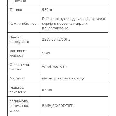
опремата
Тежина
560 кг
Работи со кутии од пулпа јајца, мала
Компатибилност
серија и персонализирани
прилагодувања.
Влезно
220V 50HZ/60HZ
напојување
машинска
5 kw
моќност
Оперативен
Windows 7/10
систем
Мастило
мастило на база на вода
глава за
пиезо
печатење
поддржува
формат на
BMP/JPG/PDF/TIFF
слика