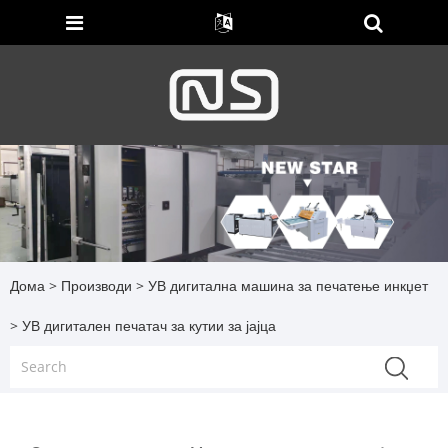
Дома
>
Производи
>
УВ дигитална машина за печатење инкџет
> УВ дигитален печатач за кутии за јајца