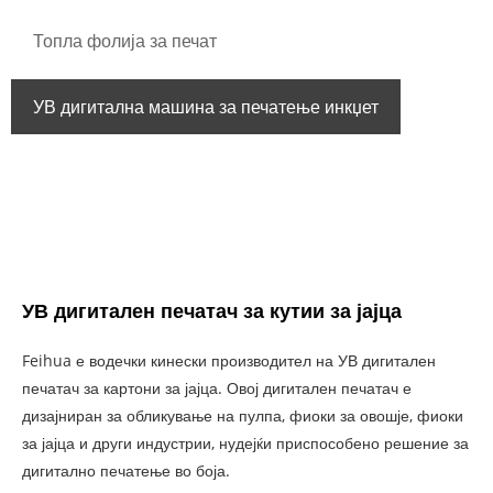
Топла фолија за печат
УВ дигитална машина за печатење инкџет
УВ дигитален печатач за кутии за јајца
Feihua е водечки кинески производител на УВ дигитален
печатач за картони за јајца. Овој дигитален печатач е
дизајниран за обликување на пулпа, фиоки за овошје, фиоки
за јајца и други индустрии, нудејќи приспособено решение за
дигитално печатење во боја.