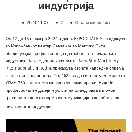
индустрија
●
2024-11-09
●
2
●
Остави ми порака
Од 12 до 15 ноември 2024 година, EXPO GRÁFICA се одржува
во Изложбениот центар Санта Фе во Мексико Сити,
обединувајќи професионалци од глобалната печатарска
индустрија. Како еден од излагачите, New Star Machinery
International Limited ја прикажува својата напредна опрема
за печатење на штандот бр. 4628 за да ви го покаже моделот
YFMA-760 автоматска машина за ламинирање. Нудејќи
професионален дизајн и услуги на штанд, оваа изложба
гради витална платформа за комуникација и соработка во
печатарската индустрија.