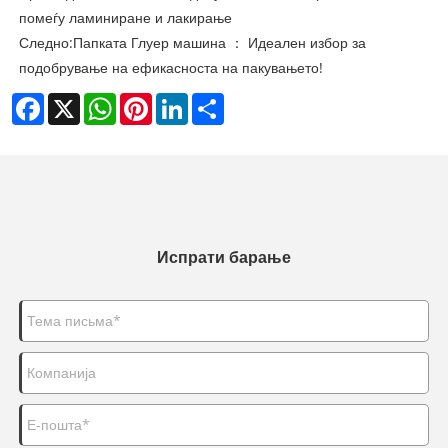
помеѓу ламиниране и лакирање
Следно:
Папката Глуер машина ： Идеален избор за
подобрување на ефикасноста на пакувањето!
Facebook
X
WhatsApp
Pinterest
LinkedIn
Share
Испрати барање