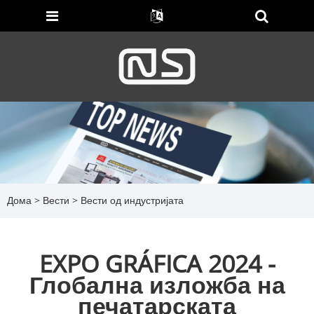
Дома
>
Вести
>
Вести од индустријата
EXPO GRÁFICA 2024 -
Глобална изложба на
печатарската