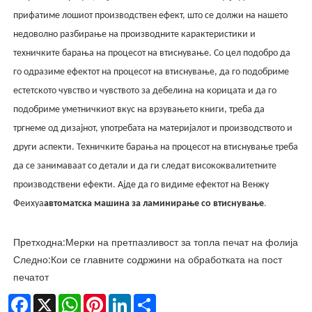
прифатиме лошиот производствен ефект, што се должи на нашето
недоволно разбирање на производните карактеристики и
техничките барања на процесот на втиснување. Со цел подобро да
го одразиме ефектот на процесот на втиснување, да го подобриме
естетското чувство и чувството за дебелина на корицата и да го
подобриме уметничкиот вкус на врзувањето книги, треба да
тргнеме од дизајнот, употребата на материјалот и производството и
други аспекти. Техничките барања на процесот на втиснување треба
да се занимаваат со детали и да ги следат висококвалитетните
производствени ефекти. Ајде да го видиме ефектот на Венжу
Феихуа
автоматска машина за ламинирање со втиснување
.
Претходна:
Мерки на претпазливост за топла печат на фолија
Следно:
Кои се главните содржини на обработката на пост
печатот
Facebook
X
WhatsApp
Pinterest
LinkedIn
Share