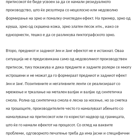
притисокот ќе биде усвоен за да се намали резидуалното
производство, што ќе резултира со нецелосно или недоволно
формирање на зрно и помалку очигледен ефект. На пример, зрно од
круша, зрно од скршена кожа, зрно златен песок итн., иако се
еднозрнести, тешко е да се разликува пиктографското зрно.
Второ, предниот и задниот Јин и Јанг ефектот не е истакнат. Оваа
ситуација не е предизвикана само од недоволниот производствен
притисок, туку покажува и дека предните и задните ролери се многу
истрошени и не можат да го формираат предниот и задниот ефект
Јин и Јанг. Позитивните и негативните ленти се реализираат со
мрежење и тркалање на метален валјак и валјак од синтетичка
смола. Ролна од синтетичка смола е лесна за носење, но за сметка
на трошоците, производителите често го намалуваат абењето со
намалување на притисокот или го користат надвор од границата,
што ќе го намали ефектот на процесот. Со оглед на ваквите
проблеми, одговорното печатење треба да има јасни и специфични