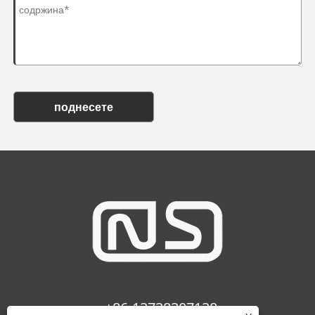
поднесете
+86-13738307138