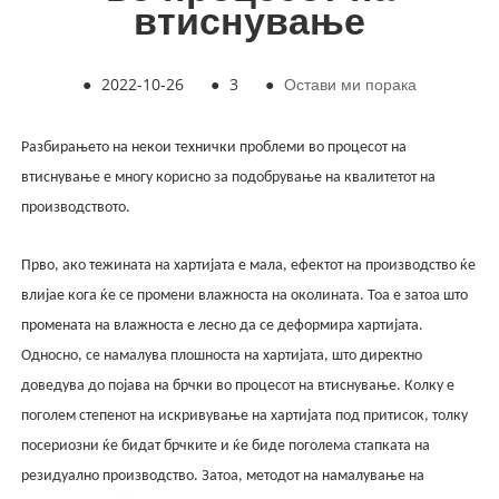
втиснување
●
2022-10-26
●
3
●
Остави ми порака
Разбирањето на некои технички проблеми во процесот на
втиснување е многу корисно за подобрување на квалитетот на
производството.
Прво, ако тежината на хартијата е мала, ефектот на производство ќе
влијае кога ќе се промени влажноста на околината. Тоа е затоа што
промената на влажноста е лесно да се деформира хартијата.
Односно, се намалува плошноста на хартијата, што директно
доведува до појава на брчки во процесот на втиснување. Колку е
поголем степенот на искривување на хартијата под притисок, толку
посериозни ќе бидат брчките и ќе биде поголема стапката на
резидуално производство. Затоа, методот на намалување на