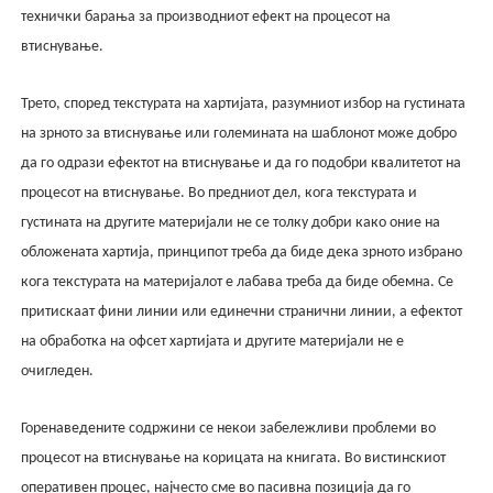
технички барања за производниот ефект на процесот на
втиснување.
Трето, според текстурата на хартијата, разумниот избор на густината
на зрното за втиснување или големината на шаблонот може добро
да го одрази ефектот на втиснување и да го подобри квалитетот на
процесот на втиснување. Во предниот дел, кога текстурата и
густината на другите материјали не се толку добри како оние на
обложената хартија, принципот треба да биде дека зрното избрано
кога текстурата на материјалот е лабава треба да биде обемна. Се
притискаат фини линии или единечни странични линии, а ефектот
на обработка на офсет хартијата и другите материјали не е
очигледен.
Горенаведените содржини се некои забележливи проблеми во
процесот на втиснување на корицата на книгата. Во вистинскиот
оперативен процес, најчесто сме во пасивна позиција да го