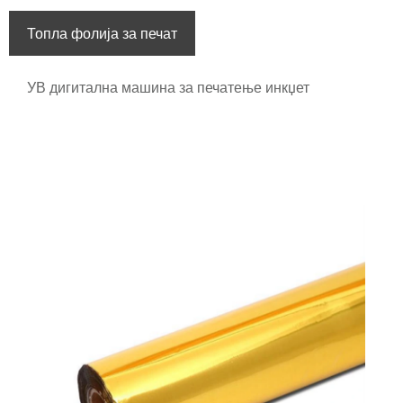
Топла фолија за печат
УВ дигитална машина за печатење инкџет