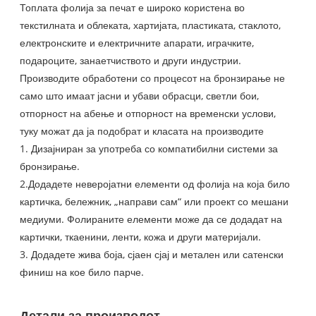
Топлата фолија за печат е широко користена во
текстилната и облеката, хартијата, пластиката, стаклото,
електронските и електричните апарати, играчките,
подароците, занаетчиството и други индустрии.
Производите обработени со процесот на бронзирање не
само што имаат јасни и убави обрасци, светли бои,
отпорност на абење и отпорност на временски услови,
туку можат да ја подобрат и класата на производите
1. Дизајниран за употреба со компатибилни системи за
бронзирање.
2.Додадете неверојатни елементи од фолија на која било
картичка, бележник, „направи сам“ или проект со мешани
медиуми. Фолираните елементи може да се додадат на
картички, ткаенини, ленти, кожа и други материјали.
3. Додадете жива боја, сјаен сјај и метален или сатенски
финиш на кое било парче.
Детали за производот