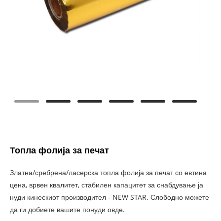
Топла фолија за печат
Златна/сребрена/ласерска топла фолија за печат со евтина
цена, врвен квалитет, стабилен капацитет за снабдување ја
нуди кинескиот производител - NEW STAR. Слободно можете
да ги добиете вашите понуди овде.