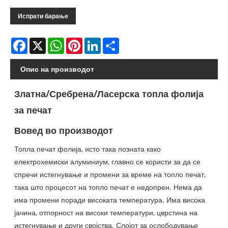
Испрати барање
Facebook
X
WhatsApp
Pinterest
LinkedIn
Share
Опис на производот
Златна/Сребрена/Ласерска топла фолија
за печат
Вовед во производот
Топла печат фолија, исто така позната како
електрохемиски алуминиум, главно се користи за да се
спречи истегнување и промени за време на топло печат,
така што процесот на топло печат е недопрен. Нема да
има промени поради високата температура. Има висока
јачина, отпорност на високи температури, цврстина на
истегнување и други својства. Слојот за ослободување