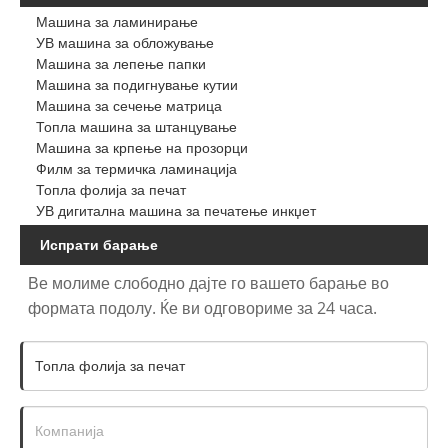
Машина за ламинирање
УВ машина за обложување
Машина за лепење папки
Машина за подигнување кутии
Машина за сечење матрица
Топла машина за штанцување
Машина за крпење на прозорци
Филм за термичка ламинација
Топла фолија за печат
УВ дигитална машина за печатење инкџет
Испрати барање
Ве молиме слободно дајте го вашето барање во
формата подолу. Ќе ви одговориме за 24 часа.