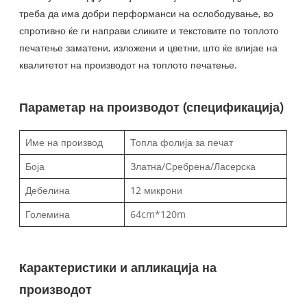
треба да има добри перформанси на ослободување, во
спротивно ќе ги направи сликите и текстовите по топлото
печатење заматени, изложени и цветни, што ќе влијае на
квалитетот на производот на топлото печатење.
Параметар на производот (спецификација)
Име на производ
Топла фолија за печат
Боја
Златна/Сребрена/Ласерска
Дебелина
12 микрони
Големина
64cm*120m
Карактеристики и апликација на
производот